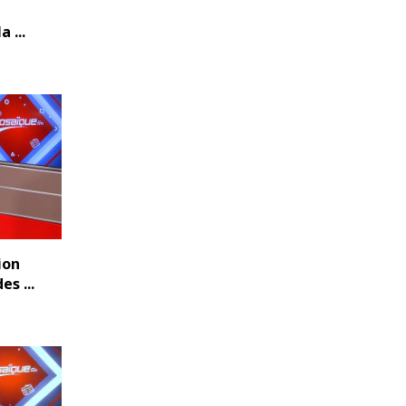
 ...
ion
s ...