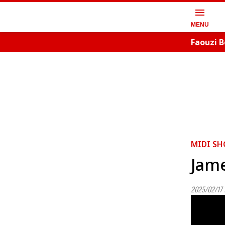
menu
MENU
Faouzi B
artistiq
MIDI S
Jame
2025/02/17 