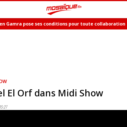
en Gamra pose ses conditions pour toute collaboration
ue et dévoile les nouveautés, "Bent El Hay" et «"Oum Es
HOW
l El Orf dans Midi Show
15:27