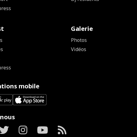
press
st
Galerie
s
Photos
es
Vidéos
s
press
ations mobile
 nous