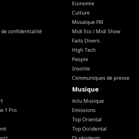
Economie
Culture
Mosaique FM
 de confidentialité
Midi Eco / Midi Show
Faits Divers
High Tech
People
Insolite
Communiques de presse
Musique
rt
Actu Musique
ue 1 Pro
Emissions
Top Oriental
ent
Top Occidental
ort
Dj résidents