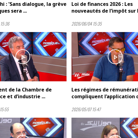
hi : 'Sans dialogue, la grève
Loi de finances 2026 : Les
ues sera ...
nouveautés de l’impôt sur la
15:36
2026/06/04 15:35
play_arrow
play_arrow
nt de la Chambre de
Les régimes de rémunérat
 et d’industrie ...
compliquent l’application de
15:55
2026/05/07 15:47