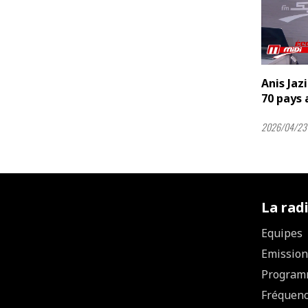
Anis Jazi
70 pays 
2026/04/23 
La rad
Equipes
Emission
Program
Fréquen