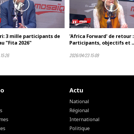
play_arrow
play_arrow
ri: 3 mille participants de
'Africa Forward' de retour :
au "Fita 2026"
Participants, objectifs et ..
15:26
2026/04/23 15:09
io
Actu
National
s
Régional
mes
International
ces
Politique