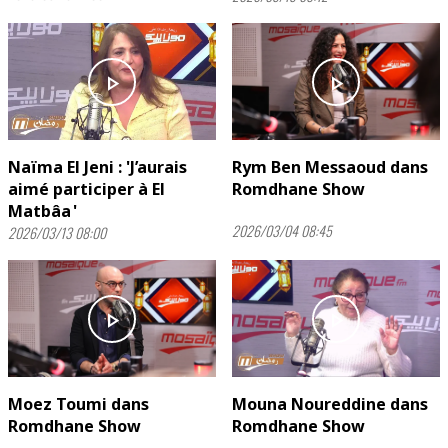
play_arrow
play_arrow
Naïma El Jeni : 'J’aurais
Rym Ben Messaoud dans
aimé participer à El
Romdhane Show
Matbâa '
2026/03/04 08:45
2026/03/13 08:00
play_arrow
play_arrow
Moez Toumi dans
Mouna Noureddine dans
Romdhane Show
Romdhane Show