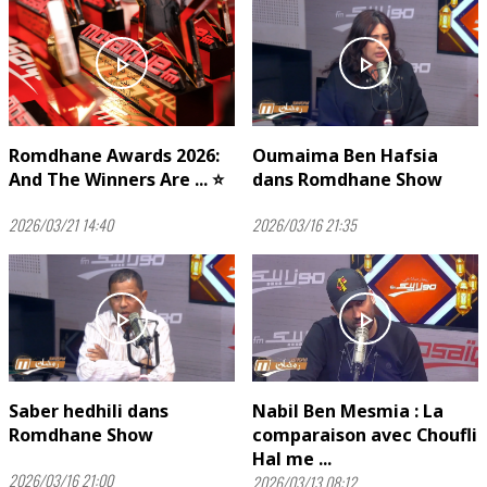
play_arrow
play_arrow
Romdhane Awards 2026:
Oumaima Ben Hafsia
And The Winners Are ... ⭐
dans Romdhane Show
2026/03/21 14:40
2026/03/16 21:35
play_arrow
play_arrow
Saber hedhili dans
Nabil Ben Mesmia : La
Romdhane Show
comparaison avec Choufli
Hal me ...
2026/03/16 21:00
2026/03/13 08:12