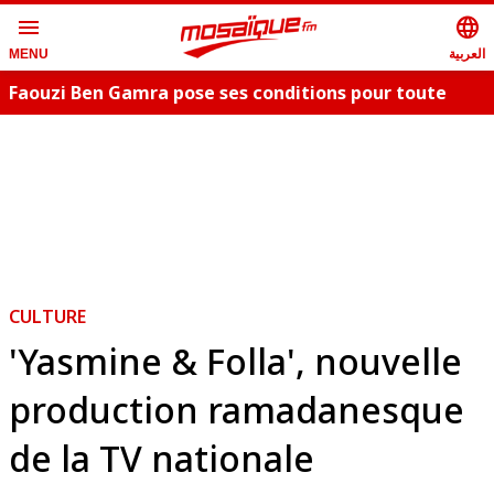
menu
language
العربية
MENU
Faouzi Ben Gamra pose ses conditions pour toute
collaboration artistique et dévoile les nouveautés,
c
"Bent El Hay" et «"Oum Essefsari"
m
CULTURE
'Yasmine & Folla', nouvelle
production ramadanesque
de la TV nationale