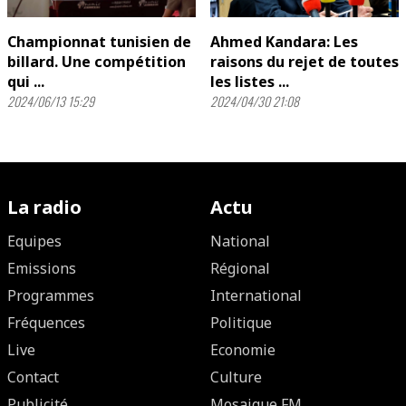
Championnat tunisien de
Ahmed Kandara: Les
billard. Une compétition
raisons du rejet de toutes
qui ...
les listes ...
2024/06/13 15:29
2024/04/30 21:08
La radio
Actu
Equipes
National
Emissions
Régional
Programmes
International
Fréquences
Politique
Live
Economie
Contact
Culture
Publicité
Mosaique FM