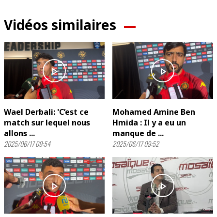
Vidéos similaires
play_arrow
play_arrow
Wael Derbali: 'C’est ce
Mohamed Amine Ben
match sur lequel nous
Hmida : Il y a eu un
allons ...
manque de ...
2025/06/17 09:54
2025/06/17 09:52
play_arrow
play_arrow