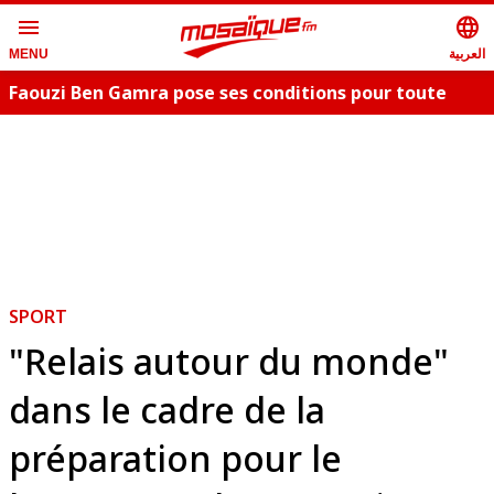
menu
language
العربية
MENU
Faouzi Ben Gamra pose ses conditions pour toute
collaboration artistique et dévoile les nouveautés,
c
"Bent El Hay" et «"Oum Essefsari"
m
SPORT
"Relais autour du monde"
dans le cadre de la
préparation pour le