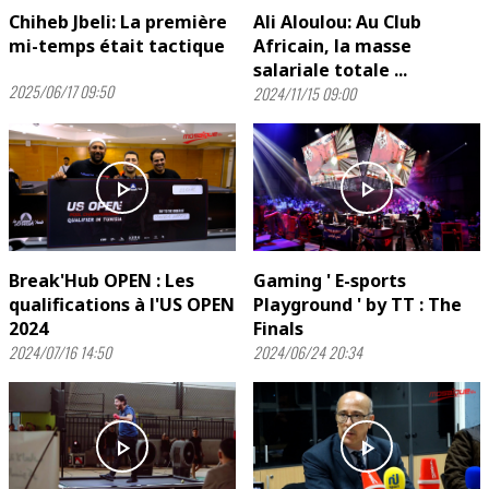
Chiheb Jbeli: La première
Ali Aloulou: Au Club
mi-temps était tactique
Africain, la masse
salariale totale ...
2025/06/17 09:50
2024/11/15 09:00
play_arrow
play_arrow
Break'Hub OPEN : Les
Gaming ' E-sports
qualifications à l'US OPEN
Playground ' by TT : The
2024
Finals
2024/07/16 14:50
2024/06/24 20:34
play_arrow
play_arrow