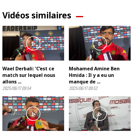
Vidéos similaires
play_arrow
play_arrow
Wael Derbali: 'C’est ce
Mohamed Amine Ben
match sur lequel nous
Hmida : Il y a eu un
allons ...
manque de ...
2025/06/17 09:54
2025/06/17 09:52
play_arrow
play_arrow