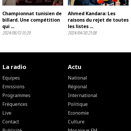
Championnat tunisien de
Ahmed Kandara: Les
billard. Une compétition
raisons du rejet de toutes
qui ...
les listes ...
2024/06/13 15:29
2024/04/30 21:08
La radio
Actu
Equipes
National
Emissions
Régional
Programmes
International
Fréquences
Politique
Live
Economie
Contact
Culture
Publicité
Mosaique FM