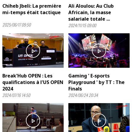
Chiheb Jbeli: La première
Ali Aloulou: Au Club
mi-temps était tactique
Africain, la masse
salariale totale ...
2025/06/17 09:50
2024/11/15 09:00
play_arrow
play_arrow
Break'Hub OPEN : Les
Gaming ' E-sports
qualifications à l'US OPEN
Playground ' by TT : The
2024
Finals
2024/07/16 14:50
2024/06/24 20:34
play_arrow
play_arrow