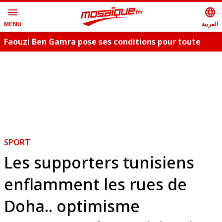
menu
language
العربية
MENU
Faouzi Ben Gamra pose ses conditions pour toute
collaboration artistique et dévoile les nouveautés,
c
"Bent El Hay" et «"Oum Essefsari"
m
SPORT
Les supporters tunisiens
enflamment les rues de
Doha.. optimisme