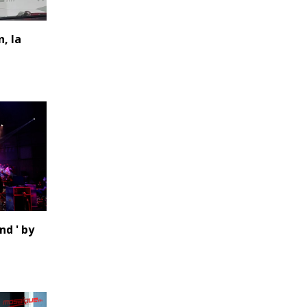
n, la
nd ' by