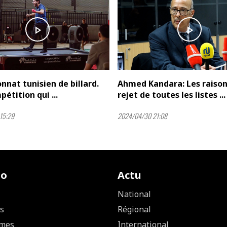
play_arrow
play_arrow
nat tunisien de billard.
Ahmed Kandara: Les raison
étition qui ...
rejet de toutes les listes ...
15:29
2024/04/30 21:08
io
Actu
National
s
Régional
mes
International