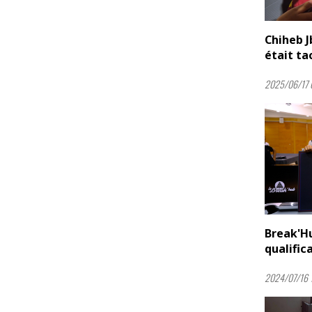
Chiheb J
était ta
2025/06/17 
Break'Hu
qualific
2024/07/16 