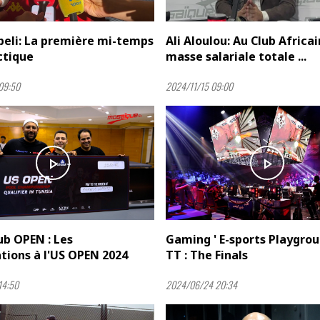
beli: La première mi-temps
Ali Aloulou: Au Club Africai
ctique
masse salariale totale ...
09:50
2024/11/15 09:00
play_arrow
play_arrow
b OPEN : Les
Gaming ' E-sports Playgrou
ations à l'US OPEN 2024
TT : The Finals
14:50
2024/06/24 20:34