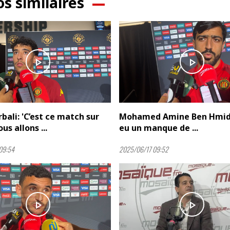
os similaires
play_arrow
play_arrow
bali: 'C’est ce match sur
Mohamed Amine Ben Hmida 
us allons ...
eu un manque de ...
09:54
2025/06/17 09:52
play_arrow
play_arrow