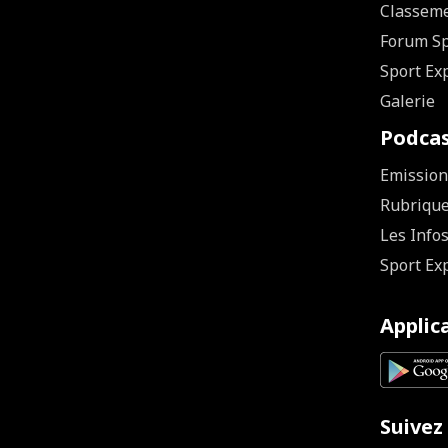
Classem
Forum Sp
Sport Ex
Galerie
Podca
Emission
Rubriqu
Les Info
Sport Ex
Applic
Suivez