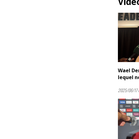
Vidé
Wael Der
lequel no
2025/06/17 