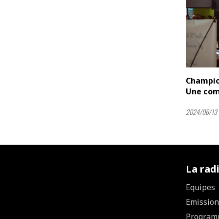
Champion
Une comp
2024/06/13 
La rad
Equipes
Emission
Program