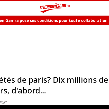
en Gamra pose ses conditions pour toute collaboration
ue et dévoile les nouveautés, "Bent El Hay" et «"Oum Es
étés de paris? Dix millions de
rs, d'abord...
13:53