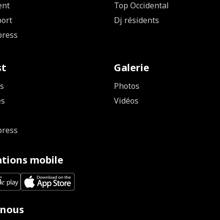
ent
Top Occidental
ort
Dj résidents
press
st
Galerie
s
Photos
es
Vidéos
s
press
ations mobile
 nous