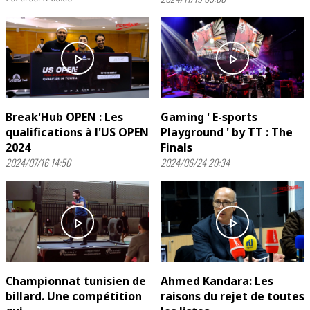
play_arrow
play_arrow
Break'Hub OPEN : Les
Gaming ' E-sports
qualifications à l'US OPEN
Playground ' by TT : The
2024
Finals
2024/07/16 14:50
2024/06/24 20:34
play_arrow
play_arrow
Championnat tunisien de
Ahmed Kandara: Les
billard. Une compétition
raisons du rejet de toutes