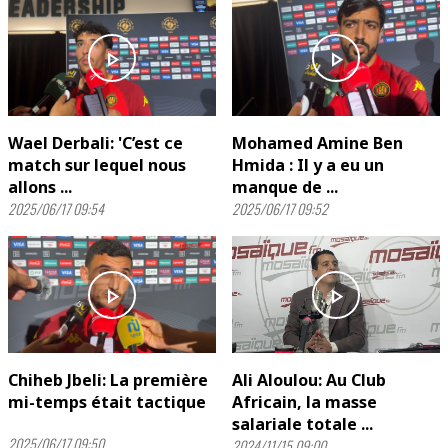
play_arrow
play_arrow
Wael Derbali: 'C’est ce
Mohamed Amine Ben
match sur lequel nous
Hmida : Il y a eu un
allons ...
manque de ...
2025/06/17 09:54
2025/06/17 09:52
play_arrow
play_arrow
Chiheb Jbeli: La première
Ali Aloulou: Au Club
mi-temps était tactique
Africain, la masse
salariale totale ...
2025/06/17 09:50
2024/11/15 09:00