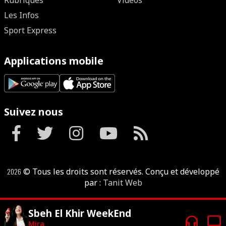
Rubriques
Vidéos
Les Infos
Sport Express
Applications mobile
Suivez nous
2026
© Tous les droits sont réservés. Conçu et développé
par :
Tanit Web
Sbeh El Khir WeekEnd
headphones
tv
Mira