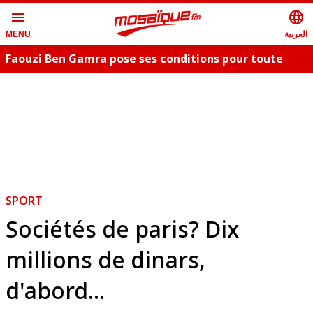
menu
language
العربية
MENU
Faouzi Ben Gamra pose ses conditions pour toute
collaboration artistique et dévoile les nouveautés,
c
"Bent El Hay" et «"Oum Essefsari"
m
SPORT
Sociétés de paris? Dix
millions de dinars,
d'abord...