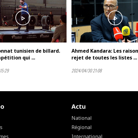
play_arrow
play_arrow
nat tunisien de billard.
Ahmed Kandara: Les raison
étition qui ...
rejet de toutes les listes ...
15:29
2024/04/30 21:08
io
Actu
National
s
Régional
mes
International