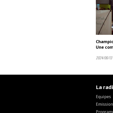
Champion
Une comp
2024/06/13 
La rad
Equipes
Emission
Program