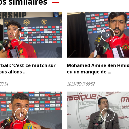
os similaires
play_arrow
play_arrow
bali: 'C’est ce match sur
Mohamed Amine Ben Hmida 
us allons ...
eu un manque de ...
09:54
2025/06/17 09:52
play_arrow
play_arrow