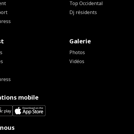
ent
Top Occidental
ort
Dj résidents
press
st
Galerie
s
Photos
es
Vidéos
s
press
ations mobile
 nous