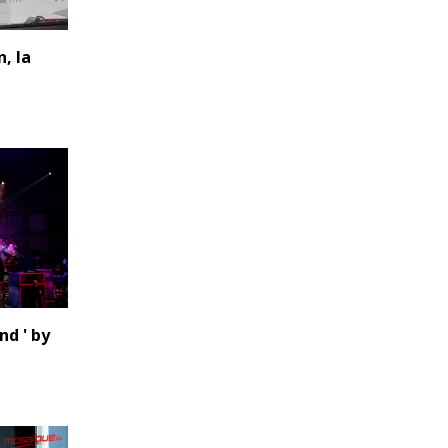
n, la
nd ' by