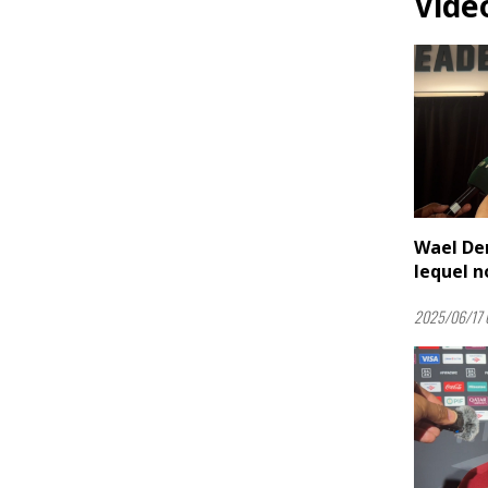
Vidé
Wael Der
lequel no
2025/06/17 