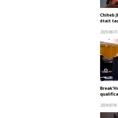
Chiheb J
était ta
2025/06/17 
Break'Hu
qualific
2024/07/16 