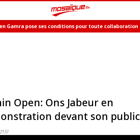
en Gamra pose ses conditions pour toute collaboration
ue et dévoile les nouveautés, "Bent El Hay" et «"Oum Es
in Open: Ons Jabeur en
nstration devant son public
21:51