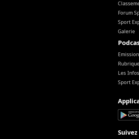
Classem
Forum Sp
Sport Ex
Galerie
Podca
Emission
Rubriqu
Les Info
Sport Ex
Applic
Suivez