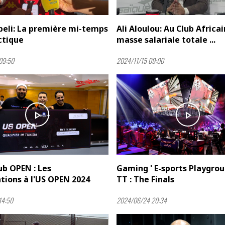
beli: La première mi-temps
Ali Aloulou: Au Club Africai
ctique
masse salariale totale ...
09:50
2024/11/15 09:00
play_arrow
play_arrow
b OPEN : Les
Gaming ' E-sports Playgrou
ations à l'US OPEN 2024
TT : The Finals
14:50
2024/06/24 20:34