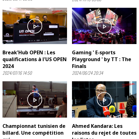
play_arrow
play_arrow
Break'Hub OPEN : Les
Gaming ' E-sports
qualifications à l'US OPEN
Playground ' by TT : The
2024
Finals
2024/07/16 14:50
2024/06/24 20:34
play_arrow
play_arrow
Championnat tunisien de
Ahmed Kandara: Les
billard. Une compétition
raisons du rejet de toutes