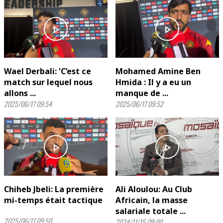
play_arrow
play_arrow
Wael Derbali: 'C’est ce
Mohamed Amine Ben
match sur lequel nous
Hmida : Il y a eu un
allons ...
manque de ...
2025/06/17 09:54
2025/06/17 09:52
play_arrow
play_arrow
Chiheb Jbeli: La première
Ali Aloulou: Au Club
mi-temps était tactique
Africain, la masse
salariale totale ...
2025/06/17 09:50
2024/11/15 09:00