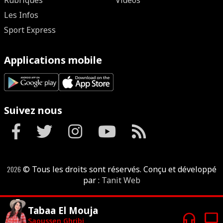
Rubriques
Vidéos
Les Infos
Sport Express
Applications mobile
Suivez nous
2026
© Tous les droits sont réservés. Conçu et développé
par :
Tanit Web
Tabaa El Mouja
headphones
tv
Saoussen Ghribi