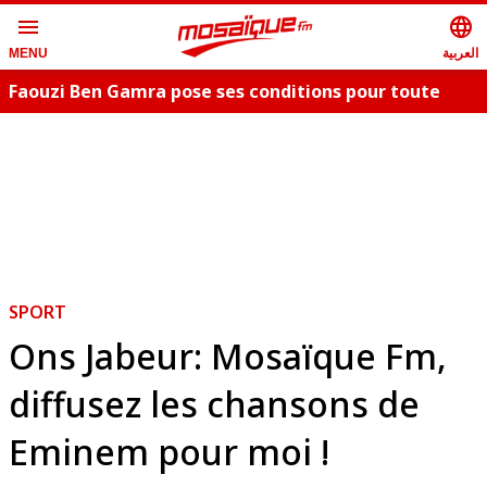
menu
language
العربية
MENU
Faouzi Ben Gamra pose ses conditions pour toute
collaboration artistique et dévoile les nouveautés,
c
"Bent El Hay" et «"Oum Essefsari"
m
SPORT
Ons Jabeur: Mosaïque Fm,
diffusez les chansons de
Eminem pour moi !