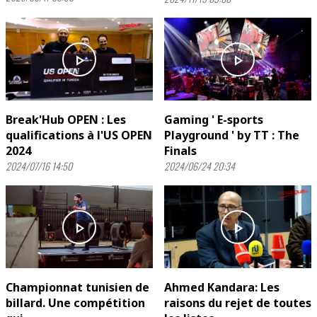
play_arrow
play_arrow
Break'Hub OPEN : Les
Gaming ' E-sports
qualifications à l'US OPEN
Playground ' by TT : The
2024
Finals
2024/07/16 14:50
2024/06/24 20:34
play_arrow
play_arrow
Championnat tunisien de
Ahmed Kandara: Les
billard. Une compétition
raisons du rejet de toutes