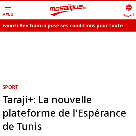
menu
language
العربية
MENU
Faouzi Ben Gamra pose ses conditions pour toute
collaboration artistique et dévoile les nouveautés,
c
"Bent El Hay" et «"Oum Essefsari"
m
SPORT
Taraji+: La nouvelle
plateforme de l'Espérance
de Tunis