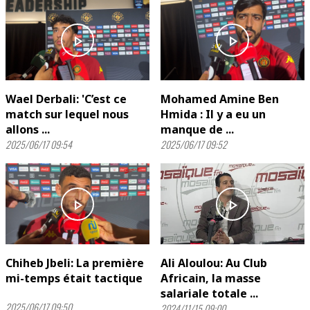
play_arrow
play_arrow
Wael Derbali: 'C’est ce
Mohamed Amine Ben
match sur lequel nous
Hmida : Il y a eu un
allons ...
manque de ...
2025/06/17 09:54
2025/06/17 09:52
play_arrow
play_arrow
Chiheb Jbeli: La première
Ali Aloulou: Au Club
mi-temps était tactique
Africain, la masse
salariale totale ...
2025/06/17 09:50
2024/11/15 09:00