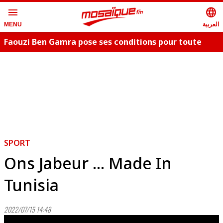
menu
language
العربية
MENU
Faouzi Ben Gamra pose ses conditions pour toute
collaboration artistique et dévoile les nouveautés,
c
"Bent El Hay" et «"Oum Essefsari"
m
SPORT
Ons Jabeur ... Made In
Tunisia
2022/07/15 14:48