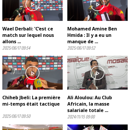
play_arrow
play_arrow
Wael Derbali: 'C’est ce
Mohamed Amine Ben
match sur lequel nous
Hmida : Il y a eu un
allons ...
manque de ...
2025/06/17 09:54
2025/06/17 09:52
play_arrow
play_arrow
Chiheb Jbeli: La première
Ali Aloulou: Au Club
mi-temps était tactique
Africain, la masse
salariale totale ...
2025/06/17 09:50
2024/11/15 09:00