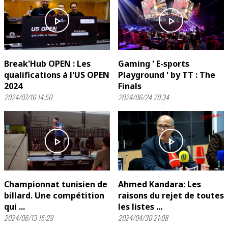
play_arrow
play_arrow
Break'Hub OPEN : Les
Gaming ' E-sports
qualifications à l'US OPEN
Playground ' by TT : The
2024
Finals
2024/07/16 14:50
2024/06/24 20:34
play_arrow
play_arrow
Championnat tunisien de
Ahmed Kandara: Les
billard. Une compétition
raisons du rejet de toutes
qui ...
les listes ...
2024/06/13 15:29
2024/04/30 21:08