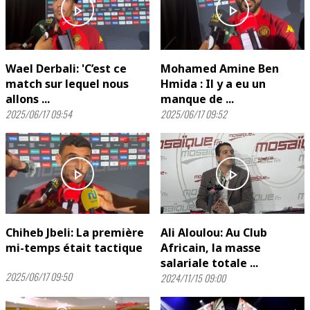
play_arrow
play_arrow
Wael Derbali: 'C’est ce
Mohamed Amine Ben
match sur lequel nous
Hmida : Il y a eu un
allons ...
manque de ...
2025/06/17 09:54
2025/06/17 09:52
play_arrow
play_arrow
Chiheb Jbeli: La première
Ali Aloulou: Au Club
mi-temps était tactique
Africain, la masse
salariale totale ...
2025/06/17 09:50
2024/11/15 09:00