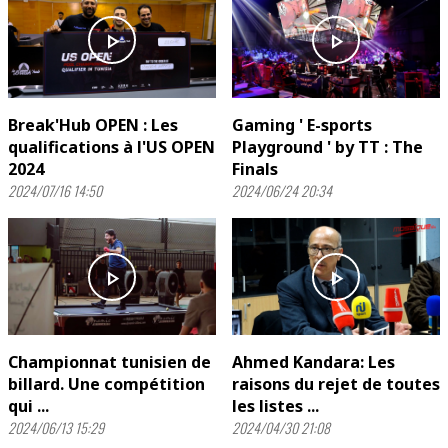
play_arrow
play_arrow
Break'Hub OPEN : Les
Gaming ' E-sports
qualifications à l'US OPEN
Playground ' by TT : The
2024
Finals
2024/07/16 14:50
2024/06/24 20:34
play_arrow
play_arrow
Championnat tunisien de
Ahmed Kandara: Les
billard. Une compétition
raisons du rejet de toutes
qui ...
les listes ...
2024/06/13 15:29
2024/04/30 21:08