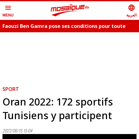
menu
language
العربية
MENU
Faouzi Ben Gamra pose ses conditions pour toute
collaboration artistique et dévoile les nouveautés,
c
"Bent El Hay" et «"Oum Essefsari"
m
SPORT
Oran 2022: 172 sportifs
Tunisiens y participent
2022/06/15 15:04