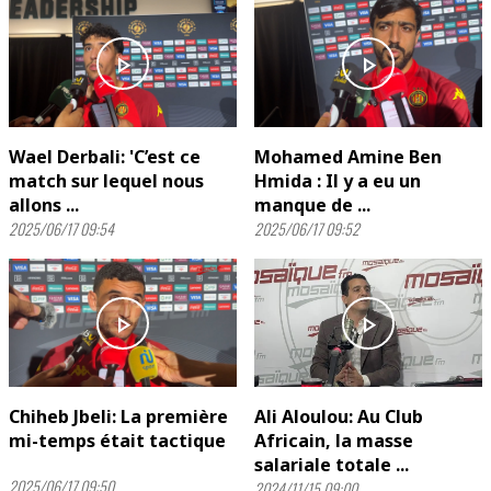
play_arrow
play_arrow
Wael Derbali: 'C’est ce
Mohamed Amine Ben
match sur lequel nous
Hmida : Il y a eu un
allons ...
manque de ...
2025/06/17 09:54
2025/06/17 09:52
play_arrow
play_arrow
Chiheb Jbeli: La première
Ali Aloulou: Au Club
mi-temps était tactique
Africain, la masse
salariale totale ...
2025/06/17 09:50
2024/11/15 09:00