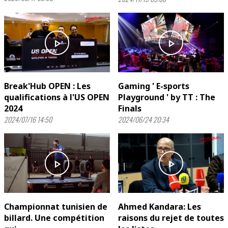
play_arrow
play_arrow
Break'Hub OPEN : Les
Gaming ' E-sports
qualifications à l'US OPEN
Playground ' by TT : The
2024
Finals
2024/07/16 14:50
2024/06/24 20:34
play_arrow
play_arrow
Championnat tunisien de
Ahmed Kandara: Les
billard. Une compétition
raisons du rejet de toutes