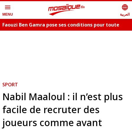
menu
language
العربية
MENU
Faouzi Ben Gamra pose ses conditions pour toute
collaboration artistique et dévoile les nouveautés,
c
"Bent El Hay" et «"Oum Essefsari"
m
SPORT
Nabil Maaloul : il n’est plus
facile de recruter des
joueurs comme avant