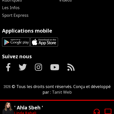
Rubriques
Vidéos
Les Infos
Sport Express
Applications mobile
Suivez nous
2026
© Tous les droits sont réservés. Conçu et développé
par :
Tanit Web
' Ahla Sbeh '
headphones
tv
Linda Rahali