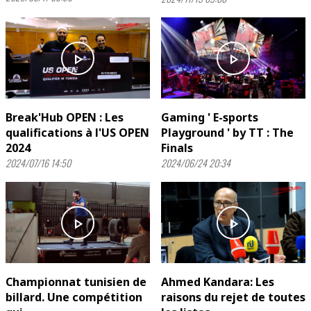
play_arrow
play_arrow
Break'Hub OPEN : Les
Gaming ' E-sports
qualifications à l'US OPEN
Playground ' by TT : The
2024
Finals
2024/07/16 14:50
2024/06/24 20:34
play_arrow
play_arrow
Championnat tunisien de
Ahmed Kandara: Les
billard. Une compétition
raisons du rejet de toutes