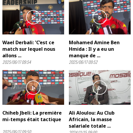
play_arrow
play_arrow
Wael Derbali: 'C’est ce
Mohamed Amine Ben
match sur lequel nous
Hmida : Il y a eu un
allons ...
manque de ...
2025/06/17 09:54
2025/06/17 09:52
play_arrow
play_arrow
Chiheb Jbeli: La première
Ali Aloulou: Au Club
mi-temps était tactique
Africain, la masse
salariale totale ...
2025/06/17 09:50
2024/11/15 09:00