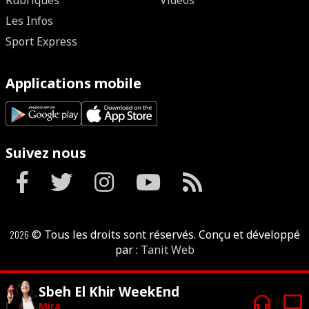
Rubriques
Vidéos
Les Infos
Sport Express
Applications mobile
Suivez nous
2026
© Tous les droits sont réservés. Conçu et développé
par :
Tanit Web
Sbeh El Khir WeekEnd
headphones
tv
Mira