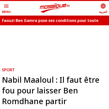
menu
language
العربية
MENU
Faouzi Ben Gamra pose ses conditions pour toute
collaboration artistique et dévoile les nouveautés,
c
"Bent El Hay" et «"Oum Essefsari"
m
SPORT
Nabil Maaloul : Il faut être
fou pour laisser Ben
Romdhane partir