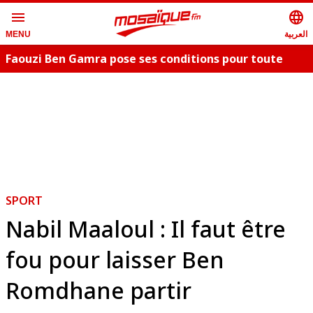
menu
language
العربية
MENU
Faouzi Ben Gamra pose ses conditions pour toute
collaboration artistique et dévoile les nouveautés,
c
"Bent El Hay" et «"Oum Essefsari"
m
SPORT
Nabil Maaloul : Il faut être
fou pour laisser Ben
Romdhane partir