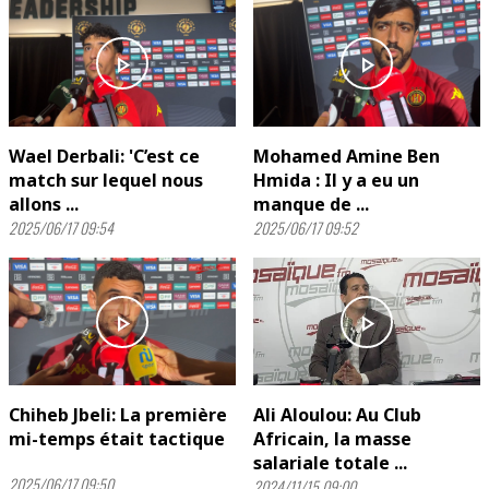
play_arrow
play_arrow
Wael Derbali: 'C’est ce
Mohamed Amine Ben
match sur lequel nous
Hmida : Il y a eu un
allons ...
manque de ...
2025/06/17 09:54
2025/06/17 09:52
play_arrow
play_arrow
Chiheb Jbeli: La première
Ali Aloulou: Au Club
mi-temps était tactique
Africain, la masse
salariale totale ...
2025/06/17 09:50
2024/11/15 09:00