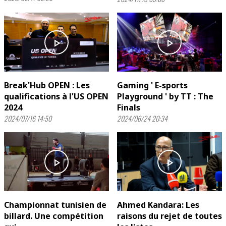
play_arrow
play_arrow
Break'Hub OPEN : Les
Gaming ' E-sports
qualifications à l'US OPEN
Playground ' by TT : The
2024
Finals
2024/07/16 14:50
2024/06/24 20:34
play_arrow
play_arrow
Championnat tunisien de
Ahmed Kandara: Les
billard. Une compétition
raisons du rejet de toutes