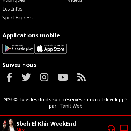
Rubriques
Vidéos
Les Infos
Sport Express
Applications mobile
Suivez nous
2026
© Tous les droits sont réservés. Conçu et développé
par :
Tanit Web
Sbeh El Khir WeekEnd
headphones
tv
Mira