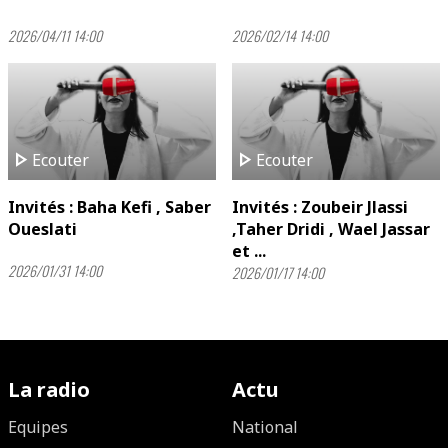
2026/04/11 14:00
2026/02/14 14:00
play_arrow
play_arrow
Ecouter
Ecouter
Invités : Baha Kefi , Saber
Invités : Zoubeir Jlassi
Oueslati
,Taher Dridi , Wael Jassar
et ...
2026/01/31 14:00
2026/01/17 14:00
La radio
Actu
Equipes
National