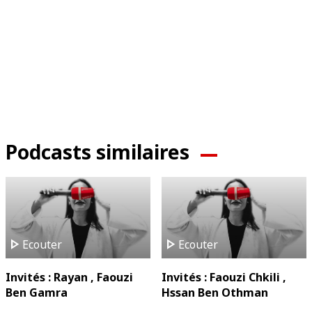
Podcasts similaires
play_arrow
play_arrow
Ecouter
Ecouter
Invités : Rayan , Faouzi
Invités : Faouzi Chkili ,
Ben Gamra
Hssan Ben Othman