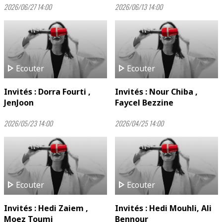
2026/06/27 14:00
2026/06/13 14:00
play_arrow
play_arrow
Ecouter
Ecouter
Invités : Dorra Fourti ,
Invités : Nour Chiba ,
JenJoon
Faycel Bezzine
2026/05/23 14:00
2026/04/25 14:00
play_arrow
play_arrow
Ecouter
Ecouter
Invités : Hedi Zaiem ,
Invités : Hedi Mouhli, Ali
Moez Toumi
Bennour