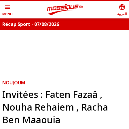
menu
language
العربية
MENU
Récap Sport - 07/08/2026
NOUJOUM
Invitées : Faten Fazaâ ,
Nouha Rehaiem , Racha
Ben Maaouia