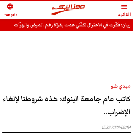
language
menu
القائمة
Français
ريان: فكّرت في الاعتزال لكنّني عدت بقوّة رغم المرض والهزّات
وقادر على استعادة مجدي السّابق
ميدي شو
كاتب عام جامعة البنوك: هذه شروطنا لإلغاء
الإضراب..
2026/06/04 15:36