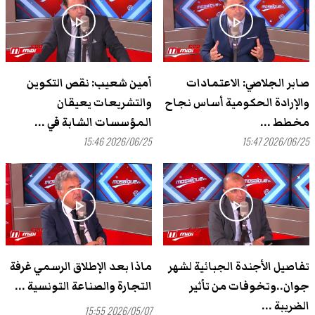
play_arrow
play_arrow
صابر الجلاصي: الاعتمادات
أمين شعيب: نقص التكوين
والإرادة الحكومية أساس نجاح
والتشريعات يعيقان
مخطط ...
المؤسسات الشابة في ...
2026/06/25 15:46
2026/06/25 15:47
play_arrow
play_arrow
تفاصيل الأجندة الجبائية لشهر
ماذا بعد الإطلاق الرسمي غرفة
جوان..وتخوفات من تأثير
التجارة والصناعة التونسية ...
الضريبة ...
2026/05/07 15:55