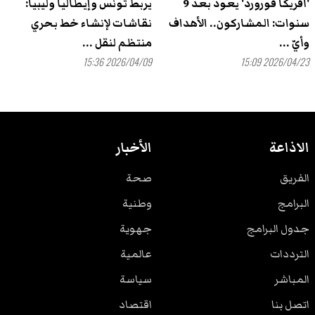
'أفريكا فورورد' يعود بعد 9
يربط تونس وإيطاليا وليبيا:
سنوات: المشاركون.. الأهداف
نقاشات لإنشاء خط بحري
وأيّ ...
منتظم لنقل ...
2026/04/09 15:36
2026/04/23 15:09
الاذاعة
الأخبار
الفريق
صحة
البرامج
وطنية
جدول البرامج
جهوية
الترددات
عالمية
المباشر
سياسة
اتصل بنا
اقتصاد