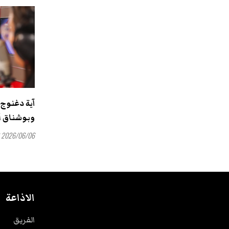
آية دغنوج:
وبوشناق أع
2026/06/06 17:42
الاذاعة
الفريق