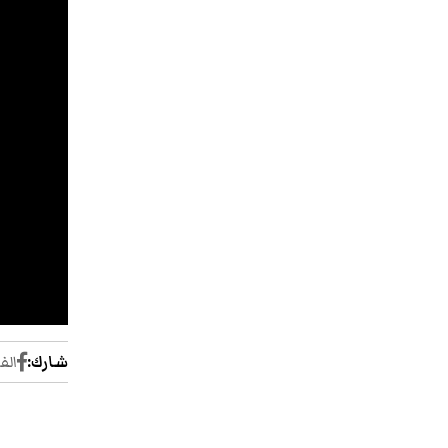
شارك:
الف