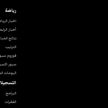
رياضة
اخبار الريا
أخبار الرابط
نتائج المبا
الترتيب
فوروم سبو
سبور اكسب
البومات ال
التسجيلا
البرامج
الفقرات