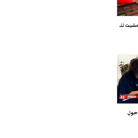
مشيت للـ
 حول