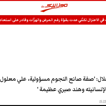
ت في الاعتزال لكنّني عدت بقوّة رغم المرض والهزّات وقادر على استع
ال: 'صفة صانع النجوم مسؤولية، علي معلول
لإنسانيته وهند صبري عظيمة '