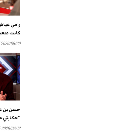
رامي عياش:
كانت صعبة
2026/06/20 15:17
حسن بن عث
''حكايتي م
2026/06/13 14:55