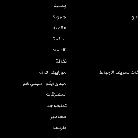
وطنية
مج
جهوية
عالمية
سياسة
اقتصاد
ثقافة
ت تعريف الارتباط
موزاييك آف آم
ميدي ايكو - ميدي شو
المتفرّقات
تكنولوجيا
مشاهير
طرائف