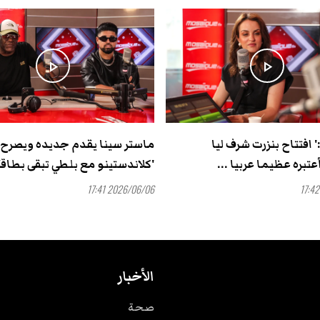
play_arrow
play_arrow
' افتتاح بنزرت شرف ليا
ماستر سينا يقدم جديده ويصرح
تبره عظيما عربيا ...
'كلاندستينو مع بلطي تبقى بطاقة 
2026/06/06 17:41
الأخبار
صحة