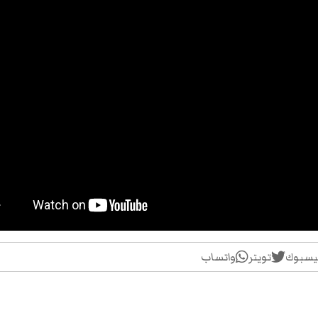
يسبوك
تويتر
واتساب