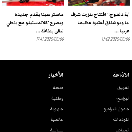
آية دغنوج:' افتتاح بنزرت شرف
ماستر سينا يقدم جديده
ليا وبوشناق أعتبره عظيما
ويصرح 'كلاندستينو مع بلطي
عربيا ...
تبقى بطاقة ...
2026/06/06 17:41
2026/06/06 17:42
الاذاعة
الأخبار
الفريق
صحة
البرامج
وطنية
جدول البرامج
جهوية
الترددات
عالمية
المباشر
سياسة