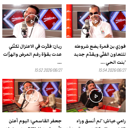
play_arrow
play_arrow
فوزي بن قمرة يضع شروطه
ريان: فكّرت في الاعتزال لكنّني
للتعاون الفنّي ويقدّم جديد
عدت بقوّة رغم المرض والهزّات
'بنت الحي ...
...
2026/06/27 15:52
2026/06/27 15:54
play_arrow
play_arrow
رامي عياش: 'لم أنسق وراء
جعفر القاسمي: اليوم أعلن