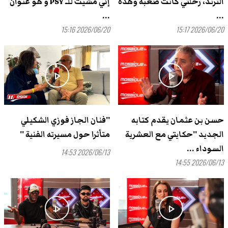
الترند، رحلتي كانت صعبة وهذه
إنّي مشيت للـ PSY و هو عنوان
...
...
2026/06/20 15:16
2026/06/20 15:17
play_arrow
play_arrow
حسن بن عثمان يقدم كتابه
''فنان الجاز فوزي الشكيلي
الجديد ''حكايتي مع العشرية
متأثرا حول مسيرته الفنية ''
السوداء ...
2026/06/13 14:53
2026/06/13 14:55
play_arrow
play_arrow