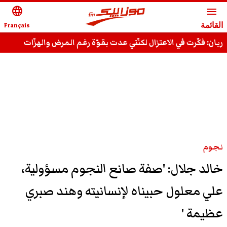
language
menu
القائمة
Français
ريان: فكّرت في الاعتزال لكنّني عدت بقوّة رغم المرض والهزّات
وقادر على استعادة مجدي السّابق
نجوم
خالد جلال: 'صفة صانع النجوم مسؤولية،
علي معلول حبيناه لإنسانيته وهند صبري
عظيمة '