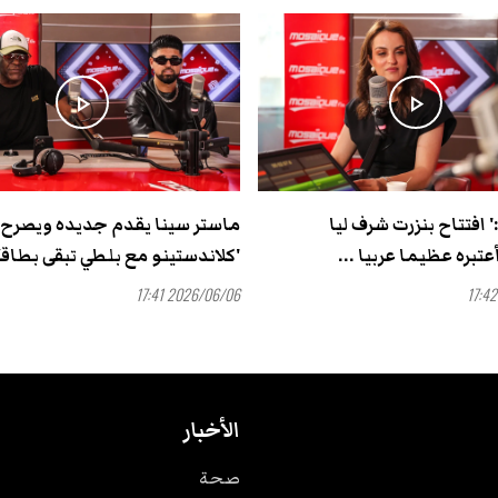
play_arrow
play_arrow
' افتتاح بنزرت شرف ليا
ماستر سينا يقدم جديده ويصرح
تبره عظيما عربيا ...
'كلاندستينو مع بلطي تبقى بطاقة 
2026/06/06 17:41
الأخبار
صحة