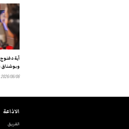
آية دغنوج:
وبوشناق أع
2026/06/06 17:42
الاذاعة
الفريق