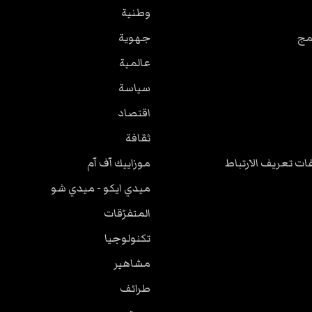
وطنية
مج
جهوية
عالمية
سياسة
اقتصاد
ثقافة
ت تعريف الارتباط
موزاييك آف آم
ميدي ايكو - ميدي شو
المتفرّقات
تكنولوجيا
مشاهير
طرائف