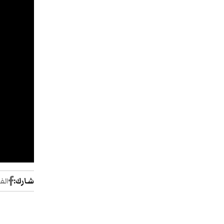
شارك:
الف