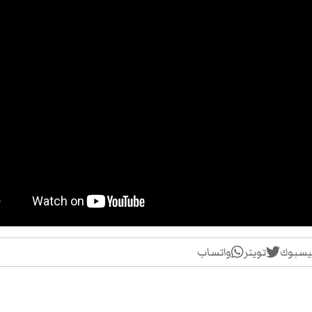
يسبوك
تويتر
واتساب