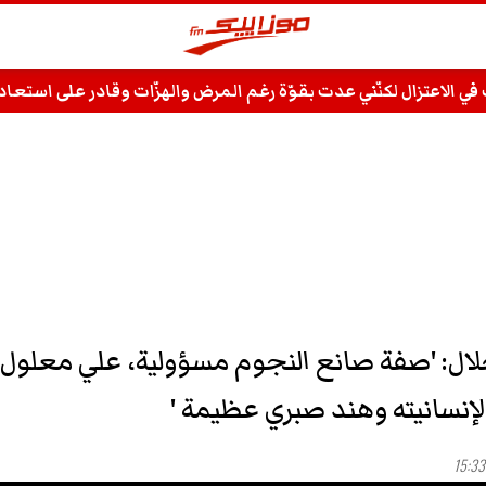
ت في الاعتزال لكنّني عدت بقوّة رغم المرض والهزّات وقادر على استع
ال: 'صفة صانع النجوم مسؤولية، علي معلول
لإنسانيته وهند صبري عظيمة '