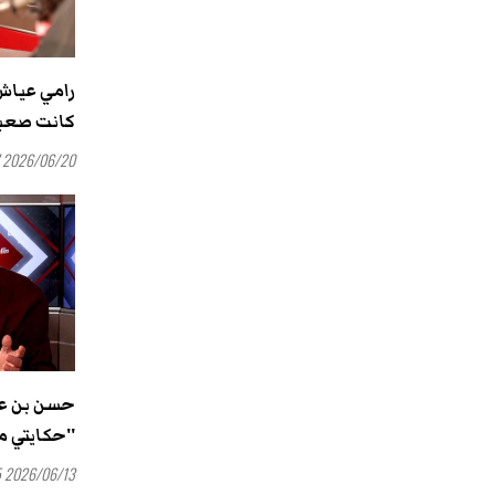
رامي عياش:
كانت صعبة
2026/06/20 15:17
حسن بن عث
''حكايتي م
2026/06/13 14:55