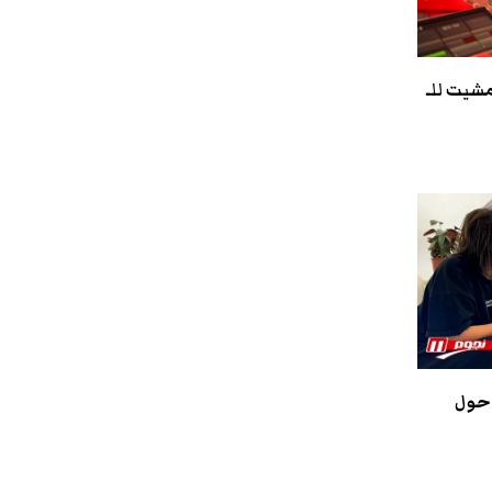
مشيت للـ
 حول