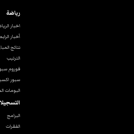
رياضة
اخبار الريا
أخبار الرابط
نتائج المبا
الترتيب
فوروم سبو
سبور اكسب
البومات ال
التسجيلا
البرامج
الفقرات