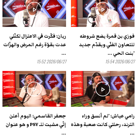
play_arrow
play_arrow
فوزي بن قمرة يضع شروطه
ريان: فكّرت في الاعتزال لكنّني
للتعاون الفنّي ويقدّم جديد
عدت بقوّة رغم المرض والهزّات
'بنت الحي ...
...
2026/06/27 15:52
2026/06/27 15:54
play_arrow
play_arrow
رامي عياش: 'لم أنسق وراء
جعفر القاسمي: اليوم أعلن
الترند، رحلتي كانت صعبة وهذه
إنّي مشيت للـ PSY و هو عنوان
...
...