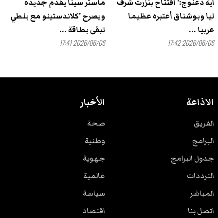
آية دغنوج:' افتتاح بنزرت شرف
ماستر سينا يقدم جديده
ليا وبوشناق أعتبره عظيما
ويصرح 'كلاندستينو مع بلطي
عربيا ...
تبقى بطاقة ...
2026/06/06 17:41
2026/06/06 17:42
الاذاعة
الأخبار
الفريق
صحة
البرامج
وطنية
جدول البرامج
جهوية
الترددات
عالمية
المباشر
سياسة
اتصل بنا
اقتصاد