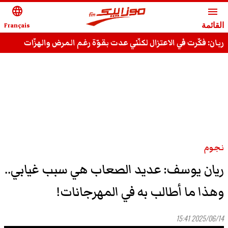
language
menu
القائمة
Français
ريان: فكّرت في الاعتزال لكنّني عدت بقوّة رغم المرض والهزّات
وقادر على استعادة مجدي السّابق
نجوم
ريان يوسف: عديد الصعاب هي سبب غيابي..
وهذا ما أطالب به في المهرجانات!
2025/06/14 15:41