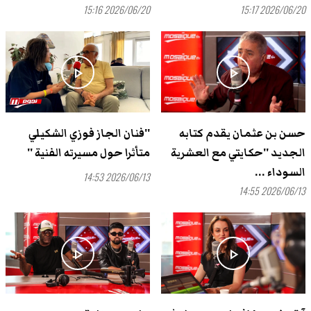
2026/06/20 15:16
2026/06/20 15:17
play_arrow
play_arrow
حسن بن عثمان يقدم كتابه
''فنان الجاز فوزي الشكيلي
الجديد ''حكايتي مع العشرية
متأثرا حول مسيرته الفنية ''
السوداء ...
2026/06/13 14:53
2026/06/13 14:55
play_arrow
play_arrow