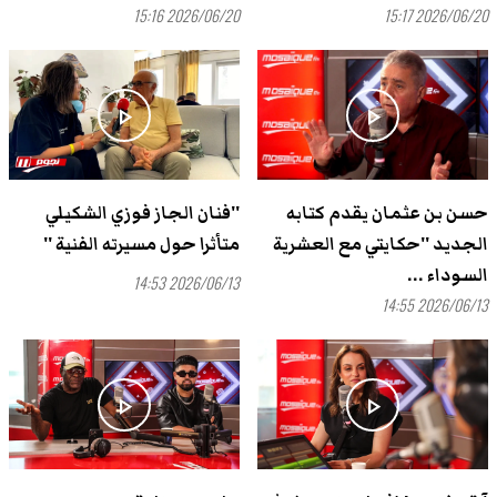
2026/06/20 15:16
2026/06/20 15:17
play_arrow
play_arrow
حسن بن عثمان يقدم كتابه
''فنان الجاز فوزي الشكيلي
الجديد ''حكايتي مع العشرية
متأثرا حول مسيرته الفنية ''
السوداء ...
2026/06/13 14:53
2026/06/13 14:55
play_arrow
play_arrow