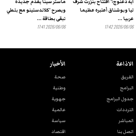
آية دغنوج:' افتتاح بنزرت شرف
ماستر سينا يقدم جديده
ليا وبوشناق أعتبره عظيما
ويصرح 'كلاندستينو مع بلطي
عربيا ...
تبقى بطاقة ...
2026/06/06 17:41
2026/06/06 17:42
الاذاعة
الأخبار
الفريق
صحة
البرامج
وطنية
جدول البرامج
جهوية
الترددات
عالمية
المباشر
سياسة
اتصل بنا
اقتصاد