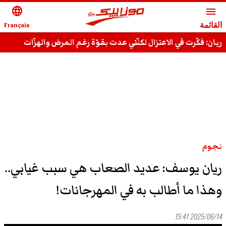
language
menu
القائمة
Français
ريان: فكّرت في الاعتزال لكنّني عدت بقوّة رغم المرض والهزّات
وقادر على استعادة مجدي السّابق
نجوم
ريان يوسف: عديد الصعاب هي سبب غيابي..
وهذا ما أطالب به في المهرجانات!
2025/06/14 15:41