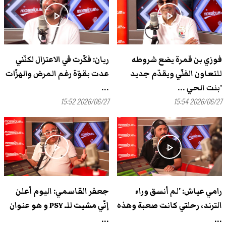
play_arrow
play_arrow
فوزي بن قمرة يضع شروطه
ريان: فكّرت في الاعتزال لكنّني
للتعاون الفنّي ويقدّم جديد
عدت بقوّة رغم المرض والهزّات
'بنت الحي ...
...
2026/06/27 15:52
2026/06/27 15:54
play_arrow
play_arrow
رامي عياش: 'لم أنسق وراء
جعفر القاسمي: اليوم أعلن
الترند، رحلتي كانت صعبة وهذه
إنّي مشيت للـ PSY و هو عنوان
...
...