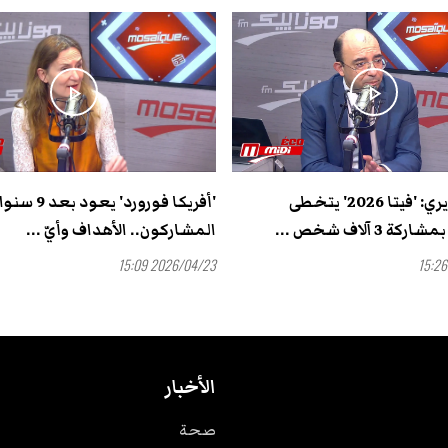
play_arrow
play_arrow
أنيس الجزيري: 'فيتا 2026' يتخطى
'أفريكا فورورد' يعود ب
 3 آلاف شخص ...
المشاركون.. الأهداف وأيّ ...
2026/04/23 15:09
الأخبار
صحة