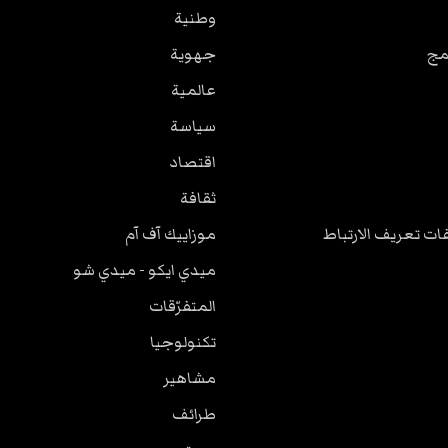
وطنية
مج
جهوية
عالمية
سياسة
اقتصاد
ثقافة
ت تعريف الارتباط
موزاييك آف آم
ميدي ايكو - ميدي شو
المتفرّقات
تكنولوجيا
مشاهير
طرائف