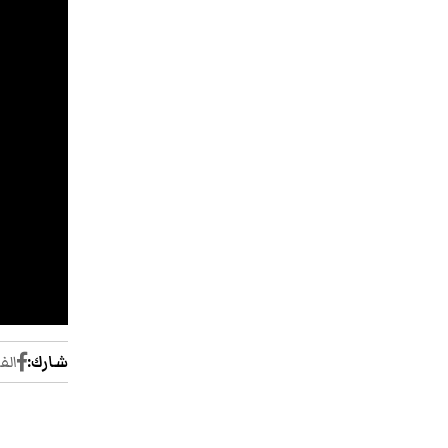
شارك:
الف