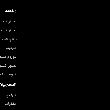
رياضة
اخبار الريا
أخبار الرابط
نتائج المبا
الترتيب
فوروم سبو
سبور اكسب
البومات ال
التسجيلا
البرامج
الفقرات