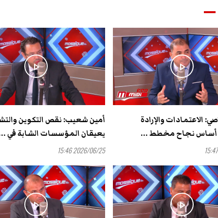
play_arrow
play_arrow
صي: الاعتمادات والإرادة
أمين شعيب: نقص التكوين والت
أساس نجاح مخطط ...
يعيقان المؤسسات الشابة في ...
2026/06/25 15:46
play_arrow
play_arrow