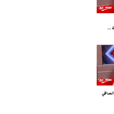
...
الصافي