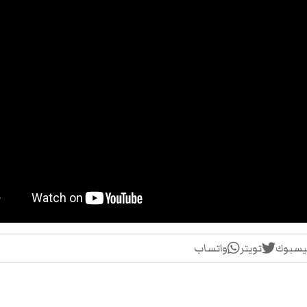
يسبوك
تويتر
واتساب