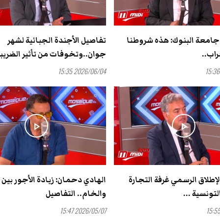
جامعة البنوك: هذه شروطنا
تفاصيل الأجندة الجبائية لشهر
راب..
جوان..وتخوفات من تأثير الضريبة 
2026/06/04 15:35
play_arrow
play_arrow
لإطلاق الرسمي غرفة التجارة
الهادي دحمان: زيادة الأجور بين 
لتونسية ...
والخام.. التفاصيل
2026/05/07 15:47