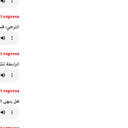
t express
الترجي: فس
t express
الرابطة تثب
t express
هل ينهى ال