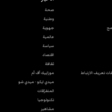
صحة
وطنية
مج
جهوية
عالمية
سياسة
اقتصاد
ثقافة
ت تعريف الارتباط
موزاييك آف آم
ميدي ايكو - ميدي شو
المتفرّقات
تكنولوجيا
مشاهير