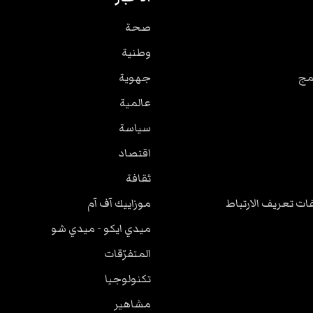
صحة
وطنية
مج
جهوية
عالمية
سياسة
اقتصاد
ثقافة
ت تعريف الارتباط
موزاييك آف آم
ميدي ايكو - ميدي شو
المتفرّقات
تكنولوجيا
مشاهير