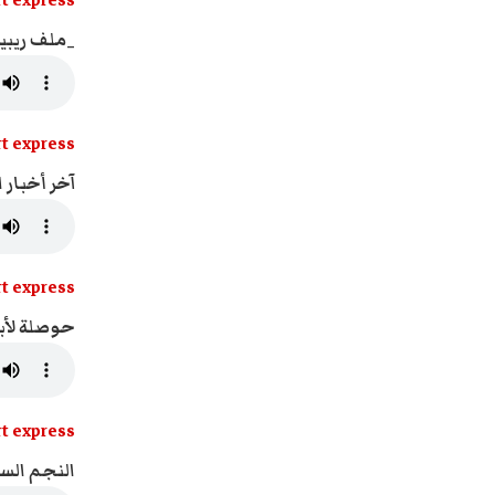
t express
_ملف ريبيرو
t express
آخر أخبار ا
t express
حوصلة لأبر
t express
النجم السا