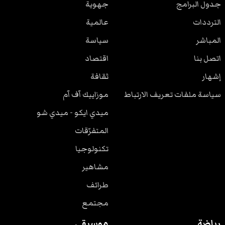
جدول البرامج
جهوية
الترددات
عالمية
المباشر
سياسة
اتصل بنا
اقتصاد
إشهار
ثقافة
سياسة ملفات تعريف الارتباط
موزاييك آف آم
ميدي ايكو - ميدي شو
المتفرّقات
تكنولوجيا
مشاهير
طرائف
مجتمع
رياضة
موسيقى