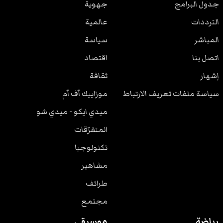
جدول البرامج
جهوية
الترددات
عالمية
المباشر
سياسة
اتصل بنا
اقتصاد
إشهار
ثقافة
سياسة ملفات تعريف الارتباط
موزاييك آف آم
ميدي ايكو - ميدي شو
المتفرّقات
تكنولوجيا
مشاهير
طرائف
مجتمع
رياضة
موسيقى