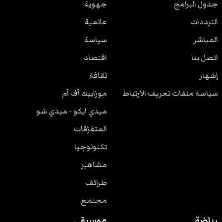
جدول البرامج
جهوية
الترددات
عالمية
المباشر
سياسة
اتصل بنا
اقتصاد
إشهار
ثقافة
سياسة ملفات تعريف الارتباط
موزاييك آف آم
ميدي ايكو - ميدي شو
المتفرّقات
تكنولوجيا
مشاهير
طرائف
مجتمع
رياضة
موسيقى