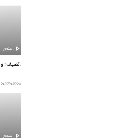
play_arrow
استمع
الضيف : و
2026/06/25 20:00
play_arrow
استمع