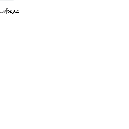
شارك:
الف