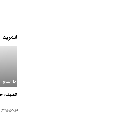
المزيد
play_arrow
استمع
الضيف : 
2026/06/30 20:00