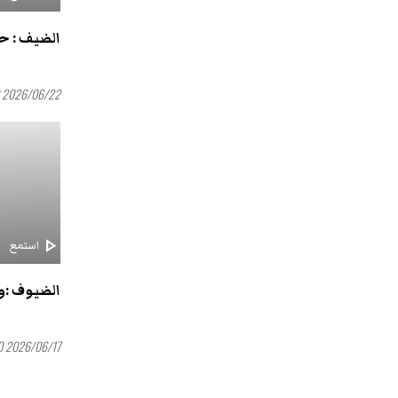
الضيف : ح
2026/06/22 20:00
play_arrow
استمع
الضيوف :ول
2026/06/17 20:00