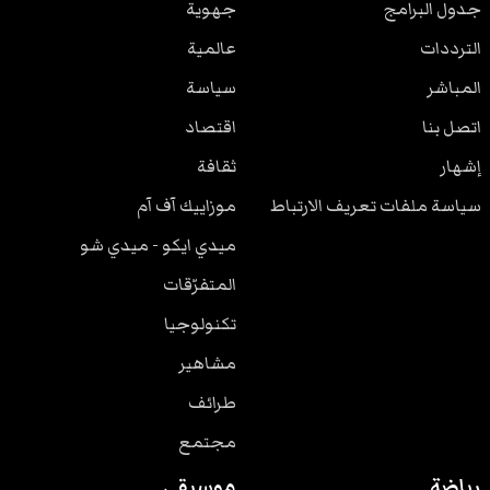
جدول البرامج
جهوية
الترددات
عالمية
المباشر
سياسة
اتصل بنا
اقتصاد
إشهار
ثقافة
سياسة ملفات تعريف الارتباط
موزاييك آف آم
ميدي ايكو - ميدي شو
المتفرّقات
تكنولوجيا
مشاهير
طرائف
مجتمع
رياضة
موسيقى