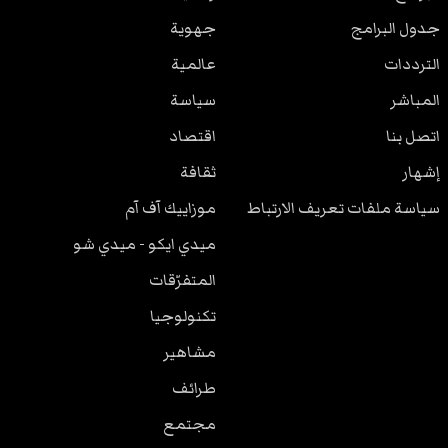
جدول البرامج
جهوية
الترددات
عالمية
المباشر
سياسة
اتصل بنا
اقتصاد
إشهار
ثقافة
سياسة ملفات تعريف الارتباط
موزاييك آف آم
ميدي ايكو - ميدي شو
المتفرّقات
تكنولوجيا
مشاهير
طرائف
مجتمع