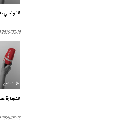
التونسي، ف
2026/06/19 16:00
play_arrow
استمع
التجارة عب
2026/06/16 16:00