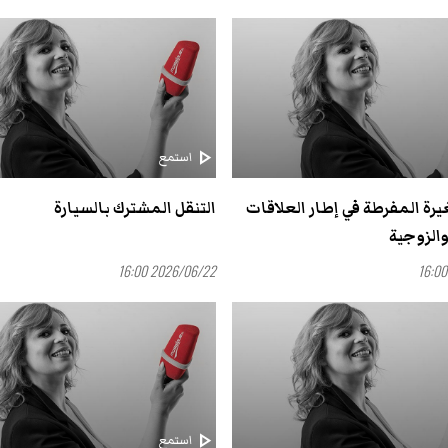
play_arrow
استمع
غيرة المفرطة في إطار العلاقات
التنقل المشترك بالسيارة
الزوجية
2026/06/22 16:00
play_arrow
استمع