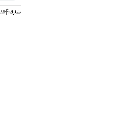
شارك:
الف