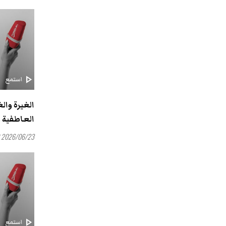
play_arrow
استمع
الغيرة وال
العاطفية و
2026/06/23 16:00
play_arrow
استمع