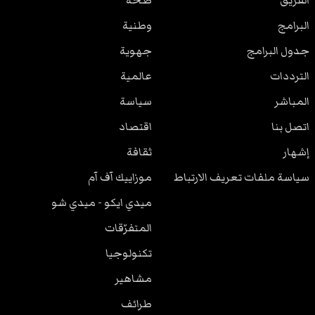
الفريق
صحة
البرامج
وطنية
جدول البرامج
جهوية
الترددات
عالمية
المباشر
سياسة
اتصل بنا
اقتصاد
إشهار
ثقافة
سياسة ملفات تعريف الارتباط
موزاييك آف آم
ميدي ايكو - ميدي شو
المتفرّقات
تكنولوجيا
مشاهير
طرائف