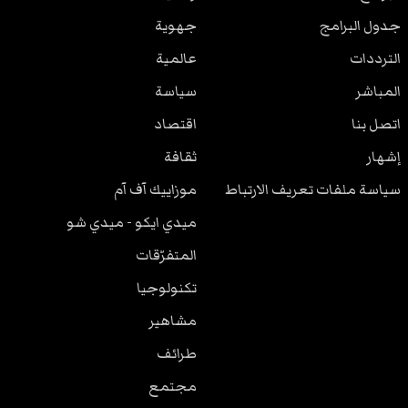
جدول البرامج
جهوية
الترددات
عالمية
المباشر
سياسة
اتصل بنا
اقتصاد
إشهار
ثقافة
سياسة ملفات تعريف الارتباط
موزاييك آف آم
ميدي ايكو - ميدي شو
المتفرّقات
تكنولوجيا
مشاهير
طرائف
مجتمع