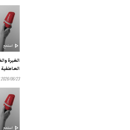
play_arrow
استمع
الغيرة وال
العاطفية و
2026/06/23 16:00
play_arrow
استمع