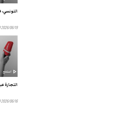
التونسي، ف
2026/06/19 16:00
play_arrow
استمع
التجارة عب
2026/06/16 16:00