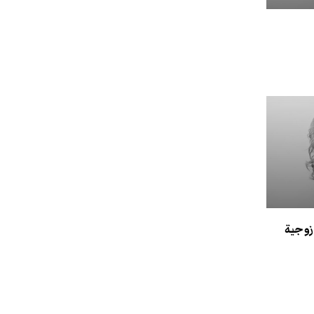
 زوجية