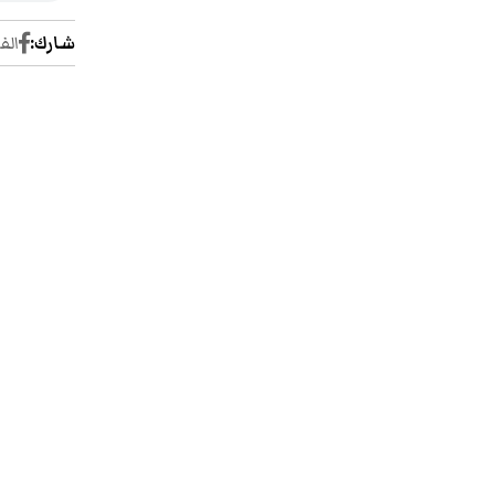
شارك:
الف