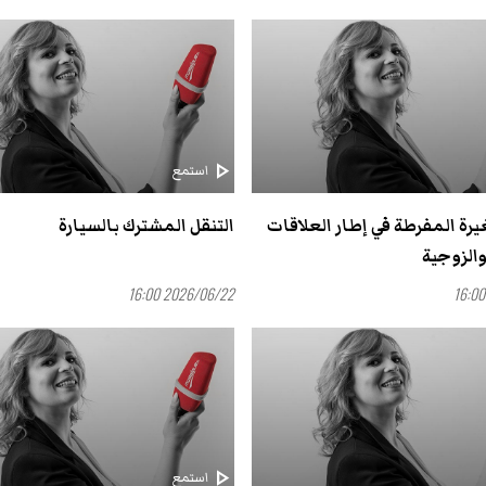
play_arrow
استمع
غيرة المفرطة في إطار العلاقات
التنقل المشترك بالسيارة
الزوجية
2026/06/22 16:00
play_arrow
استمع