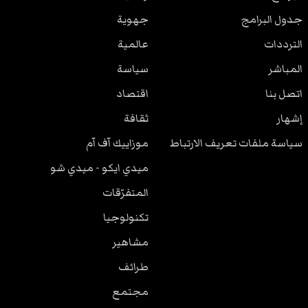
جدول البرامج
جهوية
الترددات
عالمية
المباشر
سياسة
اتصل بنا
اقتصاد
إشهار
ثقافة
سياسة ملفات تعريف الارتباط
موزاييك آف آم
ميدي ايكو - ميدي شو
المتفرّقات
تكنولوجيا
مشاهير
طرائف
مجتمع