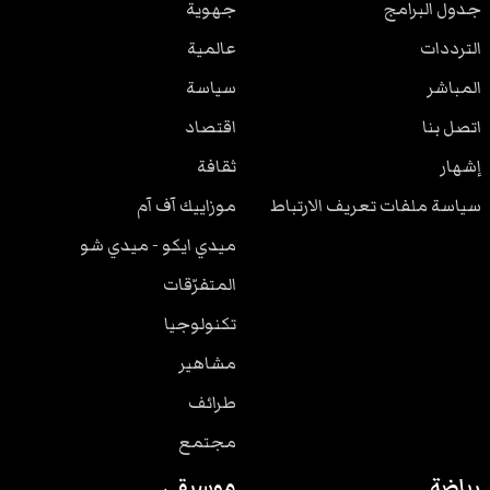
جدول البرامج
جهوية
الترددات
عالمية
المباشر
سياسة
اتصل بنا
اقتصاد
إشهار
ثقافة
سياسة ملفات تعريف الارتباط
موزاييك آف آم
ميدي ايكو - ميدي شو
المتفرّقات
تكنولوجيا
مشاهير
طرائف
مجتمع
رياضة
موسيقى