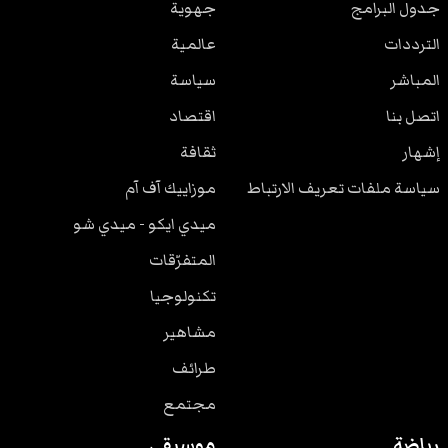
جدول البرامج
جهوية
الترددات
عالمية
المباشر
سياسة
اتصل بنا
اقتصاد
إشهار
ثقافة
سياسة ملفات تعريف الارتباط
موزاييك آف آم
ميدي ايكو - ميدي شو
المتفرّقات
تكنولوجيا
مشاهير
طرائف
مجتمع
رياضة
موسيقى