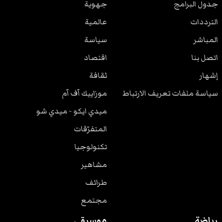
جدول البرامج
جهوية
الترددات
عالمية
المباشر
سياسة
اتصل بنا
اقتصاد
إشهار
ثقافة
سياسة ملفات تعريف الارتباط
موزاييك آف آم
ميدي ايكو - ميدي شو
المتفرّقات
تكنولوجيا
مشاهير
طرائف
مجتمع
رياضة
موسيقى