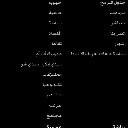
جدول البرامج
جهوية
الترددات
عالمية
المباشر
سياسة
اتصل بنا
اقتصاد
إشهار
ثقافة
سياسة ملفات تعريف الارتباط
موزاييك آف آم
ميدي ايكو - ميدي شو
المتفرّقات
تكنولوجيا
مشاهير
طرائف
مجتمع
رياضة
موسيقى