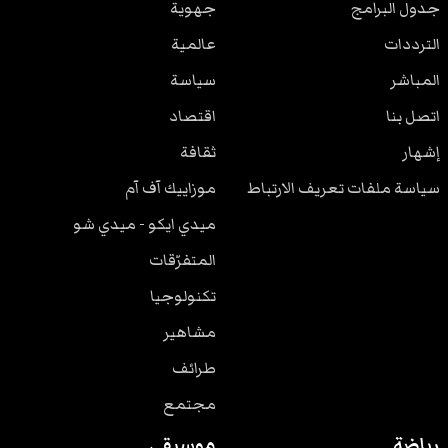
جدول البرامج
جهوية
الترددات
عالمية
المباشر
سياسة
اتصل بنا
اقتصاد
إشهار
ثقافة
سياسة ملفات تعريف الارتباط
موزاييك آف آم
ميدي ايكو - ميدي شو
المتفرّقات
تكنولوجيا
مشاهير
طرائف
مجتمع
رياضة
موسيقى