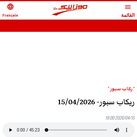
language
menu
القائمة
Français
' ركاب سبور '
ريكاب سبور- 15/04/2026
2026/04/15 19:00